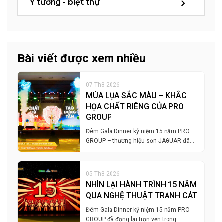
Ý tưởng - biệt thự
Bài viết được xem nhiều
07-Th8-2026
MÚA LỤA SẮC MÀU – KHẮC
HỌA CHẤT RIÊNG CỦA PRO
GROUP
Đêm Gala Dinner kỷ niệm 15 năm PRO
GROUP – thương hiệu sơn JAGUAR đã…
05-Th8-2026
NHÌN LẠI HÀNH TRÌNH 15 NĂM
QUA NGHỆ THUẬT TRANH CÁT
Đêm Gala Dinner kỷ niệm 15 năm PRO
GROUP đã đọng lại trọn vẹn trong…