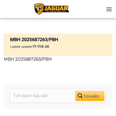
Chuyển
đến
nội
dung
MBH 2025687263/PBH
Lastest update:
17-Th3-26
MBH 2025687263/PBH