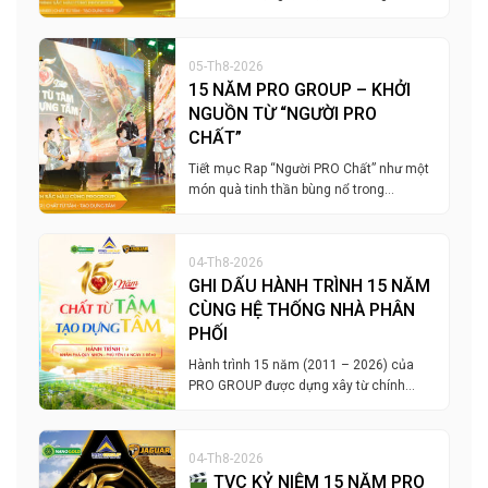
05-Th8-2026
15 NĂM PRO GROUP – KHỞI
NGUỒN TỪ “NGƯỜI PRO
CHẤT”
Tiết mục Rap “Người PRO Chất” như một
món quà tinh thần bùng nổ trong…
04-Th8-2026
GHI DẤU HÀNH TRÌNH 15 NĂM
CÙNG HỆ THỐNG NHÀ PHÂN
PHỐI
Hành trình 15 năm (2011 – 2026) của
PRO GROUP được dựng xây từ chính…
04-Th8-2026
TVC KỶ NIỆM 15 NĂM PRO