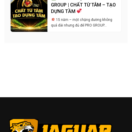
GROUP | CHẤT TỪ TÂM – TẠO
DỰNG TẦM
15 năm – một chặng đường không
quá dài nhưng đủ để PRO GROUP…