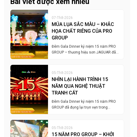
Bài viết được xem nhiều
07-Th8-2026
MÚA LỤA SẮC MÀU – KHẮC
HỌA CHẤT RIÊNG CỦA PRO
GROUP
Đêm Gala Dinner kỷ niệm 15 năm PRO
GROUP – thương hiệu sơn JAGUAR đã…
05-Th8-2026
NHÌN LẠI HÀNH TRÌNH 15
NĂM QUA NGHỆ THUẬT
TRANH CÁT
Đêm Gala Dinner kỷ niệm 15 năm PRO
GROUP đã đọng lại trọn vẹn trong…
05-Th8-2026
15 NĂM PRO GROUP – KHỞI