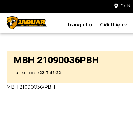
Chuyển
Đại lý
đến
nội
Trang chủ
Giới thiệu
dung
MBH 21090036PBH
Lastest update:
22-Th12-22
MBH 21090036/PBH