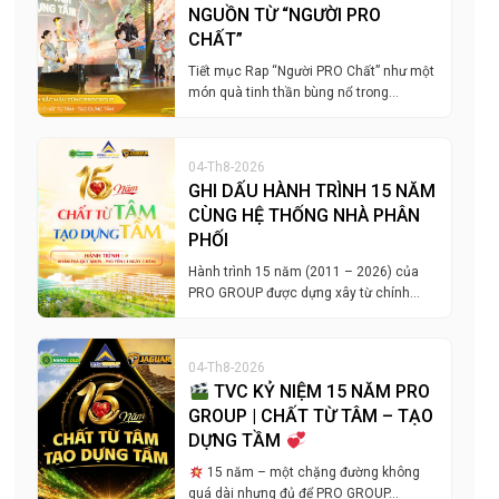
NGUỒN TỪ “NGƯỜI PRO
CHẤT”
Tiết mục Rap “Người PRO Chất” như một
món quà tinh thần bùng nổ trong…
04-Th8-2026
GHI DẤU HÀNH TRÌNH 15 NĂM
CÙNG HỆ THỐNG NHÀ PHÂN
PHỐI
Hành trình 15 năm (2011 – 2026) của
PRO GROUP được dựng xây từ chính…
04-Th8-2026
TVC KỶ NIỆM 15 NĂM PRO
GROUP | CHẤT TỪ TÂM – TẠO
DỰNG TẦM
15 năm – một chặng đường không
quá dài nhưng đủ để PRO GROUP…