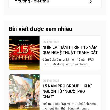
Ý tưởng - biệt thự
Bài viết được xem nhiều
05-Th8-2026
NHÌN LẠI HÀNH TRÌNH 15 NĂM
QUA NGHỆ THUẬT TRANH CÁT
Đêm Gala Dinner kỷ niệm 15 năm PRO
GROUP đã đọng lại trọn vẹn trong…
05-Th8-2026
15 NĂM PRO GROUP – KHỞI
NGUỒN TỪ “NGƯỜI PRO
CHẤT”
Tiết mục Rap “Người PRO Chất” như một
món quà tinh thần bùng nổ trong…