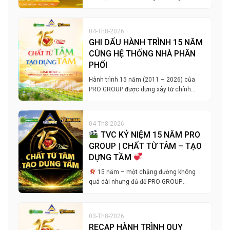
04-Th8-2026
GHI DẤU HÀNH TRÌNH 15 NĂM
CÙNG HỆ THỐNG NHÀ PHÂN
PHỐI
Hành trình 15 năm (2011 – 2026) của
PRO GROUP được dựng xây từ chính…
04-Th8-2026
TVC KỶ NIỆM 15 NĂM PRO
GROUP | CHẤT TỪ TÂM – TẠO
DỰNG TẦM
15 năm – một chặng đường không
quá dài nhưng đủ để PRO GROUP…
03-Th8-2026
RECAP HÀNH TRÌNH QUY