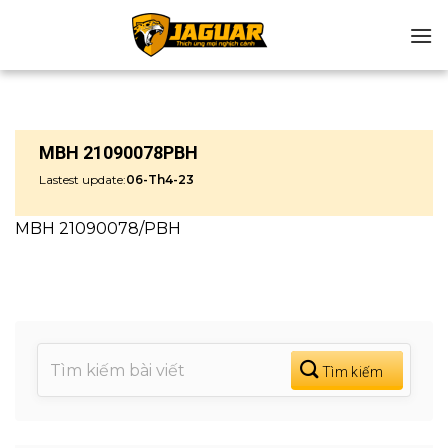
Chuyển
đến
nội
dung
MBH 21090078PBH
Lastest update:
06-Th4-23
MBH 21090078/PBH