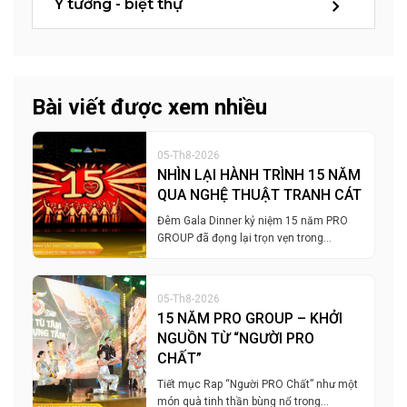
Ý tưởng - biệt thự
Bài viết được xem nhiều
05-Th8-2026
NHÌN LẠI HÀNH TRÌNH 15 NĂM
QUA NGHỆ THUẬT TRANH CÁT
Đêm Gala Dinner kỷ niệm 15 năm PRO
GROUP đã đọng lại trọn vẹn trong…
05-Th8-2026
15 NĂM PRO GROUP – KHỞI
NGUỒN TỪ “NGƯỜI PRO
CHẤT”
Tiết mục Rap “Người PRO Chất” như một
món quà tinh thần bùng nổ trong…