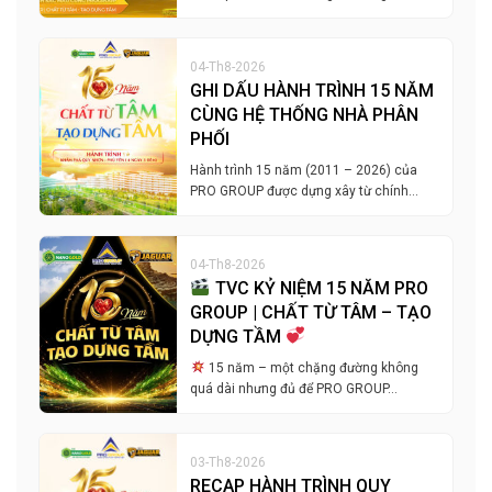
04-Th8-2026
GHI DẤU HÀNH TRÌNH 15 NĂM
CÙNG HỆ THỐNG NHÀ PHÂN
PHỐI
Hành trình 15 năm (2011 – 2026) của
PRO GROUP được dựng xây từ chính…
04-Th8-2026
TVC KỶ NIỆM 15 NĂM PRO
GROUP | CHẤT TỪ TÂM – TẠO
DỰNG TẦM
15 năm – một chặng đường không
quá dài nhưng đủ để PRO GROUP…
03-Th8-2026
RECAP HÀNH TRÌNH QUY