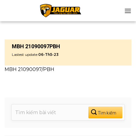
Chuyển
đến
nội
dung
MBH 21090097PBH
Lastest update:
06-Th5-23
MBH 21090097/PBH