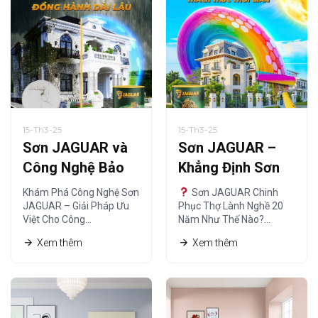
15-Th3-25
15-Th3-25
Sơn JAGUAR và
Sơn JAGUAR –
Công Nghệ Bảo
Khẳng Định Sơn
Vệ – Giải Pháp Tối
Chất Lượng
Khám Phá Công Nghệ Sơn
Sơn JAGUAR Chinh
Ưu
Chuẩn Thợ Lành
JAGUAR – Giải Pháp Ưu
Phục Thợ Lành Nghề 20
Việt Cho Công…
Năm Như Thế Nào?…
Nghề
Xem thêm
Xem thêm