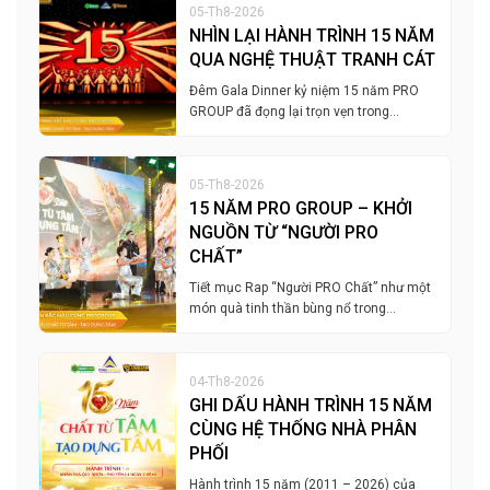
05-Th8-2026
NHÌN LẠI HÀNH TRÌNH 15 NĂM
QUA NGHỆ THUẬT TRANH CÁT
Đêm Gala Dinner kỷ niệm 15 năm PRO
GROUP đã đọng lại trọn vẹn trong…
05-Th8-2026
15 NĂM PRO GROUP – KHỞI
NGUỒN TỪ “NGƯỜI PRO
CHẤT”
Tiết mục Rap “Người PRO Chất” như một
món quà tinh thần bùng nổ trong…
04-Th8-2026
GHI DẤU HÀNH TRÌNH 15 NĂM
CÙNG HỆ THỐNG NHÀ PHÂN
PHỐI
Hành trình 15 năm (2011 – 2026) của