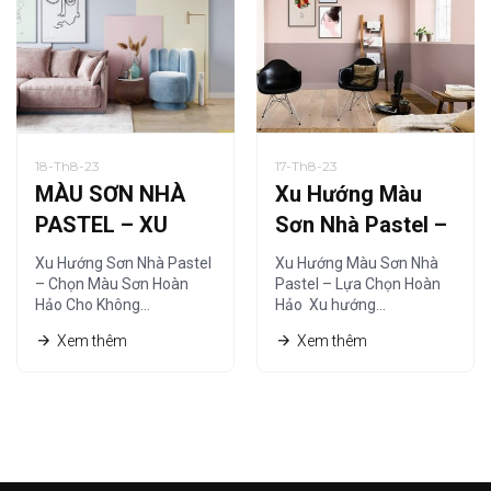
18-Th8-23
17-Th8-23
MÀU SƠN NHÀ
Xu Hướng Màu
PASTEL – XU
Sơn Nhà Pastel –
HƯỚNG SƠN NHÀ
Lựa Chọn Hoàn
Xu Hướng Sơn Nhà Pastel
Xu Hướng Màu Sơn Nhà
HIỆN ĐẠI
Hảo
– Chọn Màu Sơn Hoàn
Pastel – Lựa Chọn Hoàn
Hảo Cho Không…
Hảo Xu hướng…
Xem thêm
Xem thêm