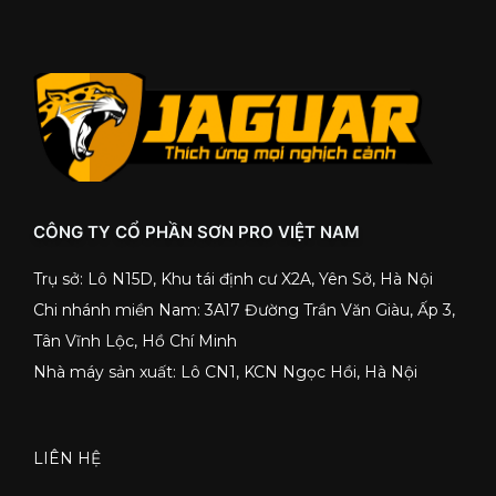
CÔNG TY CỔ PHẦN SƠN PRO VIỆT NAM
Trụ sở: Lô N15D, Khu tái định cư X2A, Yên Sở, Hà Nội
Chi nhánh miền Nam: 3A17 Đường Trần Văn Giàu, Ấp 3,
Tân Vĩnh Lộc, Hồ Chí Minh
Nhà máy sản xuất: Lô CN1, KCN Ngọc Hồi, Hà Nội
LIÊN HỆ