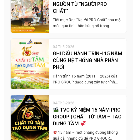
NGUỒN TỪ “NGƯỜI PRO
CHẤT”
Tiết mục Rap “Người PRO Chất” như một
món quà tinh thần bùng nổ trong…
04-Th8-2026
GHI DẤU HÀNH TRÌNH 15 NĂM
CÙNG HỆ THỐNG NHÀ PHÂN
PHỐI
Hành trình 15 năm (2011 – 2026) của
PRO GROUP được dựng xây từ chính…
04-Th8-2026
TVC KỶ NIỆM 15 NĂM PRO
GROUP | CHẤT TỪ TÂM – TẠO
DỰNG TẦM
15 năm – một chặng đường không
quá dài nhưng đủ để PRO GROUP…