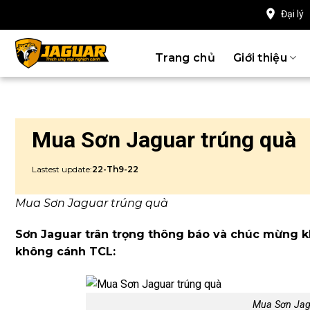
Chuyển
Đại lý
đến
nội
Trang chủ
Giới thiệu
dung
Mua Sơn Jaguar trúng quà
Lastest update:
22-Th9-22
Mua Sơn Jaguar trúng quà
Sơn Jaguar trân trọng thông báo và chúc mừng kh
không cánh TCL:
Mua Sơn Jag