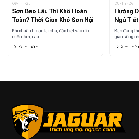
09-Th1-26
08-Th1-26
Sơn Bao Lâu Thì Khô Hoàn
Hướng D
Toàn? Thời Gian Khô Sơn Nội
Ngủ Tiế
Thất Chi Tiết Nhất
Thuê Nh
Khi chuẩn bị sơn lại nhà, đặc biệt vào dịp
Bạn đang th
cuối năm, câu…
gian sống n
Xem thêm
Xem thê