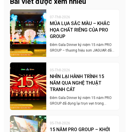
Bài viết được xem nhiều
07-Th8-2026
MÚA LỤA SẮC MÀU – KHẮC
HỌA CHẤT RIÊNG CỦA PRO
GROUP
Đêm Gala Dinner kỷ niệm 15 năm PRO
GROUP – thương hiệu sơn JAGUAR đã…
05-Th8-2026
NHÌN LẠI HÀNH TRÌNH 15
NĂM QUA NGHỆ THUẬT
TRANH CÁT
Đêm Gala Dinner kỷ niệm 15 năm PRO
GROUP đã đọng lại trọn vẹn trong…
05-Th8-2026
15 NĂM PRO GROUP – KHỞI