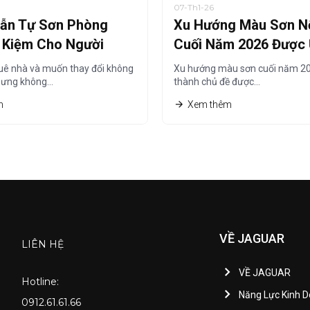
07-Th1-26
ẫn Tự Sơn Phòng
Xu Hướng Màu Sơn Nộ
t Kiệm Cho Người
Cuối Năm 2026 Được
à
Chuộng Nhất
uê nhà và muốn thay đổi không
Xu hướng màu sơn cuối năm 20
hưng không…
thành chủ đề được…
m
Xem thêm
VỀ JAGUAR
LIÊN HỆ
VỀ JAGUAR
Hotline:
Năng Lực Kinh 
0912.61.61.66