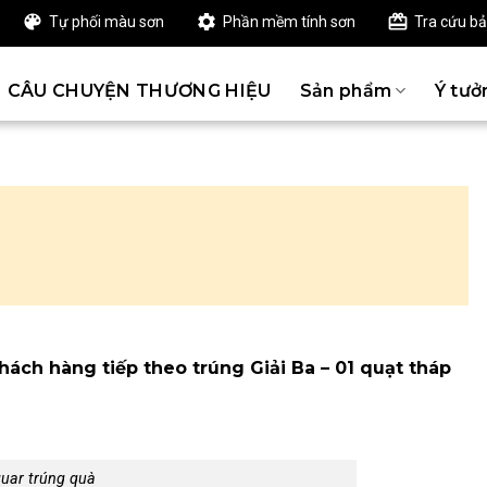
Tự phối màu sơn
Phần mềm tính sơn
Tra cứu b
CÂU CHUYỆN THƯƠNG HIỆU
Sản phẩm
Ý tưở
ách hàng tiếp theo trúng Giải Ba – 01 quạt tháp
uar trúng quà