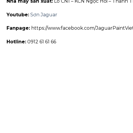
Nhà máy sản xuất:
Lô CN1 – KCN Ngọc Hồi – Thanh Tr
Youtube:
Sơn Jaguar
Fanpage:
https://www.facebook.com/JaguarPaintVi
Hotline:
0912 61 61 66