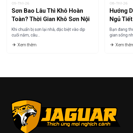
09-Th1-26
08-Th1-26
Sơn Bao Lâu Thì Khô Hoàn
Hướng D
Toàn? Thời Gian Khô Sơn Nội
Ngủ Tiế
Thất Chi Tiết Nhất
Thuê Nh
Khi chuẩn bị sơn lại nhà, đặc biệt vào dịp
Bạn đang th
cuối năm, câu…
gian sống n
Xem thêm
Xem thê