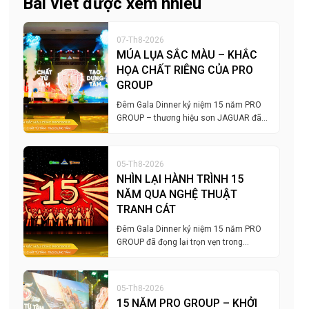
Bài viết được xem nhiều
07-Th8-2026
MÚA LỤA SẮC MÀU – KHẮC
HỌA CHẤT RIÊNG CỦA PRO
GROUP
Đêm Gala Dinner kỷ niệm 15 năm PRO
GROUP – thương hiệu sơn JAGUAR đã…
05-Th8-2026
NHÌN LẠI HÀNH TRÌNH 15
NĂM QUA NGHỆ THUẬT
TRANH CÁT
Đêm Gala Dinner kỷ niệm 15 năm PRO
GROUP đã đọng lại trọn vẹn trong…
05-Th8-2026
15 NĂM PRO GROUP – KHỞI