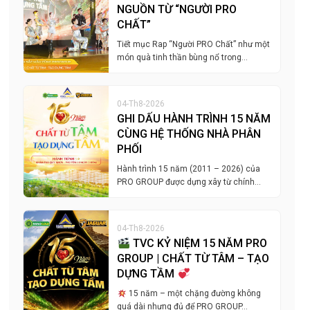
NGUỒN TỪ “NGƯỜI PRO
CHẤT”
Tiết mục Rap “Người PRO Chất” như một
món quà tinh thần bùng nổ trong…
04-Th8-2026
GHI DẤU HÀNH TRÌNH 15 NĂM
CÙNG HỆ THỐNG NHÀ PHÂN
PHỐI
Hành trình 15 năm (2011 – 2026) của
PRO GROUP được dựng xây từ chính…
04-Th8-2026
TVC KỶ NIỆM 15 NĂM PRO
GROUP | CHẤT TỪ TÂM – TẠO
DỰNG TẦM
15 năm – một chặng đường không
quá dài nhưng đủ để PRO GROUP…