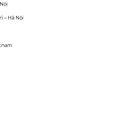
Nội
ì – Hà Nội
etnam