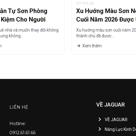
07-Th1-26
ẫn Tự Sơn Phòng
Xu Hướng Màu Sơn Nộ
t Kiệm Cho Người
Cuối Năm 2026 Được
à
Chuộng Nhất
uê nhà và muốn thay đổi không
Xu hướng màu sơn cuối năm 20
hưng không…
thành chủ đề được…
m
Xem thêm
VỀ JAGUAR
LIÊN HỆ
VỀ JAGUAR
Hotline:
Năng Lực Kinh 
0912.61.61.66