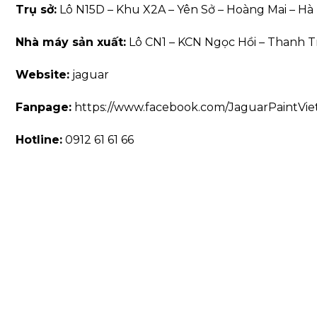
Trụ sở:
Lô N15D – Khu X2A – Yên Sở – Hoàng Mai – Hà 
Nhà máy sản xuất:
Lô CN1 – KCN Ngọc Hồi – Thanh Tr
Website:
jaguar
Fanpage:
https://www.facebook.com/JaguarPaintVi
Hotline:
0912 61 61 66