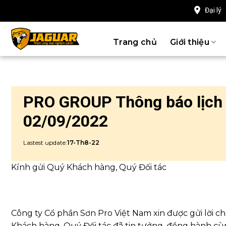
Chuyển
Đại lý
đến
nội
Trang chủ
Giới thiệu
dung
PRO GROUP Thông báo lịch 
02/09/2022
Lastest update:
17-Th8-22
Kính gửi Quý Khách hàng, Quý Đối tác
Công ty Cổ phần Sơn Pro Việt Nam xin được gửi lời c
Khách hàng, Quý Đối tác đã tin tưởng, đồng hành cùn