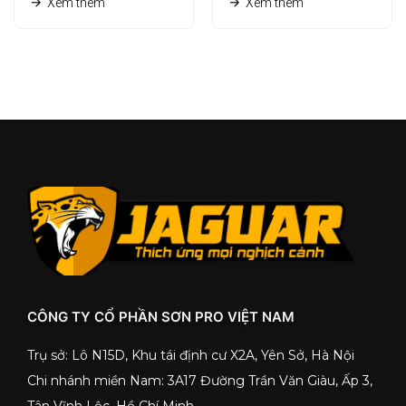
Xem thêm
Xem thêm
CÔNG TY CỔ PHẦN SƠN PRO VIỆT NAM
Trụ sở: Lô N15D, Khu tái định cư X2A, Yên Sở, Hà Nội
Chi nhánh miền Nam: 3A17 Đường Trần Văn Giàu, Ấp 3,
Tân Vĩnh Lộc, Hồ Chí Minh