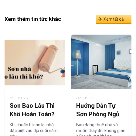
Xem thêm tin tức khác
Xem tất cả
09-Th1-26
08-Th1-26
Sơn Bao Lâu Thì
Hướng Dẫn Tự
Khô Hoàn Toàn?
Sơn Phòng Ngủ
Thời Gian Khô
Tiết Kiệm Cho
Khi chuẩn bị sơn lại nhà,
Bạn đang thuê nhà và
Sơn Nội Thất Chi
Người Thuê Nhà
đặc biệt vào dịp cuối năm,
muốn thay đổi không gian