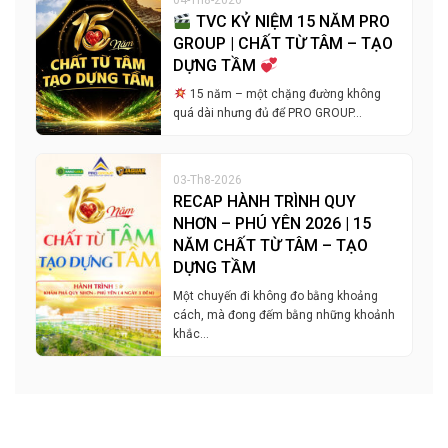
04-Th8-2026
TVC KỶ NIỆM 15 NĂM PRO
GROUP | CHẤT TỪ TÂM – TẠO
DỰNG TẦM
15 năm – một chặng đường không
quá dài nhưng đủ để PRO GROUP…
03-Th8-2026
RECAP HÀNH TRÌNH QUY
NHƠN – PHÚ YÊN 2026 | 15
NĂM CHẤT TỪ TÂM – TẠO
DỰNG TẦM
Một chuyến đi không đo bằng khoảng
cách, mà đong đếm bằng những khoảnh
khắc…