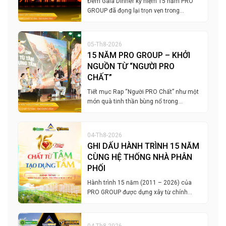
Đêm Gala Dinner kỷ niệm 15 năm PRO
GROUP đã đọng lại trọn vẹn trong…
05-Th8-2026
15 NĂM PRO GROUP – KHỞI
NGUỒN TỪ “NGƯỜI PRO
CHẤT”
Tiết mục Rap “Người PRO Chất” như một
món quà tinh thần bùng nổ trong…
04-Th8-2026
GHI DẤU HÀNH TRÌNH 15 NĂM
CÙNG HỆ THỐNG NHÀ PHÂN
PHỐI
Hành trình 15 năm (2011 – 2026) của
PRO GROUP được dựng xây từ chính…