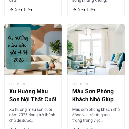
câu…
sống nhưng không…
Tiết Nhất
Xem thêm
Xem thêm
07-Th1-26
07-Th1-26
Xu Hướng Màu
Màu Sơn Phòng
Sơn Nội Thất Cuối
Khách Nhỏ Giúp
Năm 2026 Được
Không Gian Trông
Xu hướng màu sơn cuối
Màu sơn phòng khách nhỏ
Ưa Chuộng Nhất
Rộng Hơn Năm
năm 2026 đang trở thành
đóng vai trò rất quan
chủ đề được…
trọng trong việc…
2026