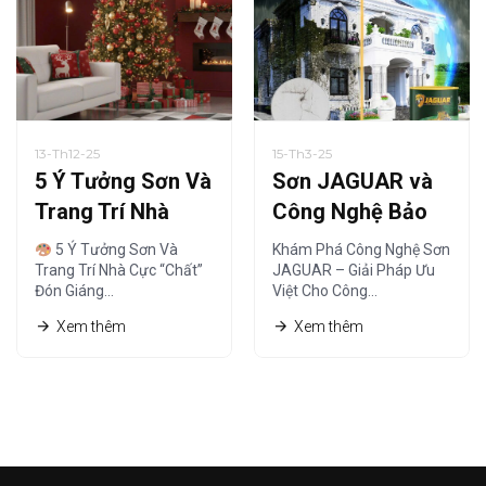
13-Th12-25
15-Th3-25
5 Ý Tưởng Sơn Và
Sơn JAGUAR và
Trang Trí Nhà
Công Nghệ Bảo
Cực “Chất” Đón
Vệ – Giải Pháp Tối
5 Ý Tưởng Sơn Và
Khám Phá Công Nghệ Sơn
Giáng Sinh Ấm Áp
Ưu
Trang Trí Nhà Cực “Chất”
JAGUAR – Giải Pháp Ưu
Đón Giáng…
Việt Cho Công…
Xem thêm
Xem thêm