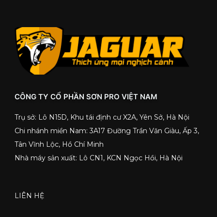
CÔNG TY CỔ PHẦN SƠN PRO VIỆT NAM
Trụ sở: Lô N15D, Khu tái định cư X2A, Yên Sở, Hà Nội
Chi nhánh miền Nam: 3A17 Đường Trần Văn Giàu, Ấp 3,
Tân Vĩnh Lộc, Hồ Chí Minh
Nhà máy sản xuất: Lô CN1, KCN Ngọc Hồi, Hà Nội
LIÊN HỆ