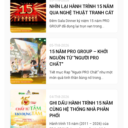
05-Th8-2026
NHÌN LẠI HÀNH TRÌNH 15 NĂM
QUA NGHỆ THUẬT TRANH CÁT
Đêm Gala Dinner kỷ niệm 15 năm PRO
GROUP đã đọng lại trọn vẹn trong…
05-Th8-2026
15 NĂM PRO GROUP – KHỞI
NGUỒN TỪ “NGƯỜI PRO
CHẤT”
Tiết mục Rap “Người PRO Chất” như một
món quà tinh thần bùng nổ trong…
04-Th8-2026
GHI DẤU HÀNH TRÌNH 15 NĂM
CÙNG HỆ THỐNG NHÀ PHÂN
PHỐI
Hành trình 15 năm (2011 – 2026) của