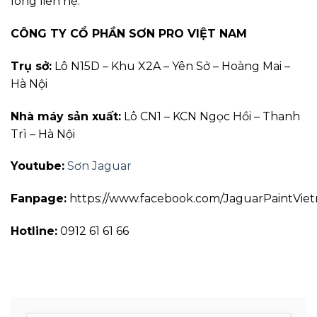
lòng liên hệ:
CÔNG TY CỔ PHẦN SƠN PRO VIỆT NAM
Trụ sở:
Lô N15D – Khu X2A – Yên Sở – Hoàng Mai –
Hà Nội
Nhà máy sản xuất:
Lô CN1 – KCN Ngọc Hồi – Thanh
Trì – Hà Nội
Youtube:
Sơn Jaguar
Fanpage:
https://www.facebook.com/JaguarPaintVie
Hotline:
0912 61 61 66