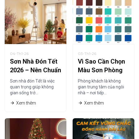
04-Th1-26
03-Th1-26
Sơn Nhà Đón Tết
Vì Sao Cần Chọn
2026 – Nên Chuẩn
Màu Sơn Phòng
Bị Từ Khi Nào Là
Khách Phù Hợp
Sơn nhà đón Tết là việc
Phòng khách là không
Hợp Lý?
Năm 2026?
quan trọng giúp không
gian trung tâm của ngôi
gian sống trở…
nhà – nơi tiếp…
Xem thêm
Xem thêm