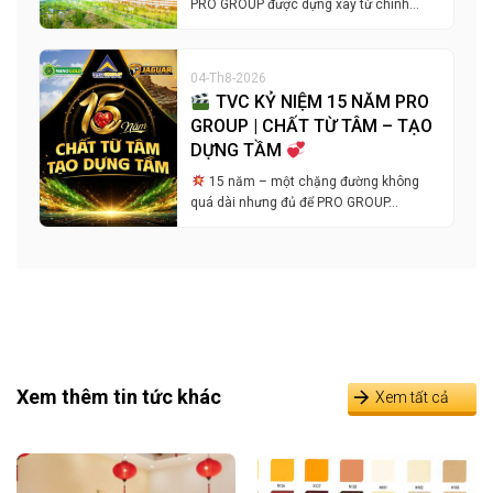
PRO GROUP được dựng xây từ chính…
04-Th8-2026
TVC KỶ NIỆM 15 NĂM PRO
GROUP | CHẤT TỪ TÂM – TẠO
DỰNG TẦM
15 năm – một chặng đường không
quá dài nhưng đủ để PRO GROUP…
Xem thêm tin tức khác
Xem tất cả