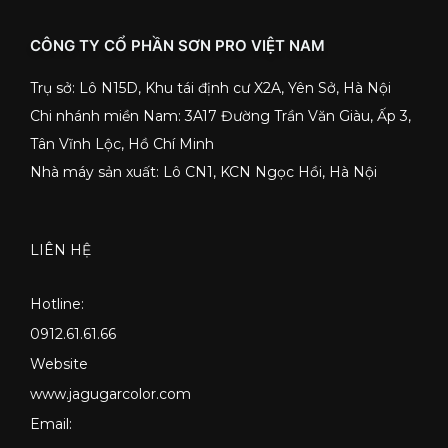
CÔNG TY CỔ PHẦN SƠN PRO VIỆT NAM
Trụ sở: Lô N15D, Khu tái định cư X2A, Yên Sở, Hà Nội
Chi nhánh miền Nam: 3A17 Đường Trần Văn Giàu, Ấp 3,
Tân Vĩnh Lộc, Hồ Chí Minh
Nhà máy sản xuất: Lô CN1, KCN Ngọc Hồi, Hà Nội
LIÊN HỆ
Hotline:
0912.61.61.66
Website
www.jagugarcolor.com
Email: