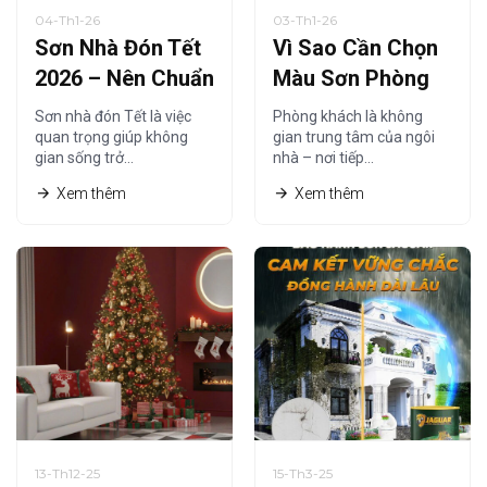
04-Th1-26
03-Th1-26
Sơn Nhà Đón Tết
Vì Sao Cần Chọn
2026 – Nên Chuẩn
Màu Sơn Phòng
Bị Từ Khi Nào Là
Khách Phù Hợp
Sơn nhà đón Tết là việc
Phòng khách là không
Hợp Lý?
Năm 2026?
quan trọng giúp không
gian trung tâm của ngôi
gian sống trở…
nhà – nơi tiếp…
Xem thêm
Xem thêm
13-Th12-25
15-Th3-25