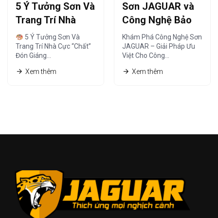
5 Ý Tưởng Sơn Và
Sơn JAGUAR và
Trang Trí Nhà
Công Nghệ Bảo
Cực “Chất” Đón
Vệ – Giải Pháp Tối
5 Ý Tưởng Sơn Và
Khám Phá Công Nghệ Sơn
Giáng Sinh Ấm Áp
Ưu
Trang Trí Nhà Cực “Chất”
JAGUAR – Giải Pháp Ưu
Đón Giáng…
Việt Cho Công…
Xem thêm
Xem thêm