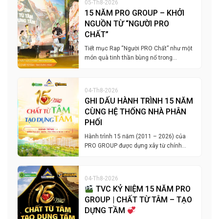
05-Th8-2026
15 NĂM PRO GROUP – KHỞI
NGUỒN TỪ “NGƯỜI PRO
CHẤT”
Tiết mục Rap “Người PRO Chất” như một
món quà tinh thần bùng nổ trong…
04-Th8-2026
GHI DẤU HÀNH TRÌNH 15 NĂM
CÙNG HỆ THỐNG NHÀ PHÂN
PHỐI
Hành trình 15 năm (2011 – 2026) của
PRO GROUP được dựng xây từ chính…
04-Th8-2026
TVC KỶ NIỆM 15 NĂM PRO
GROUP | CHẤT TỪ TÂM – TẠO
DỰNG TẦM