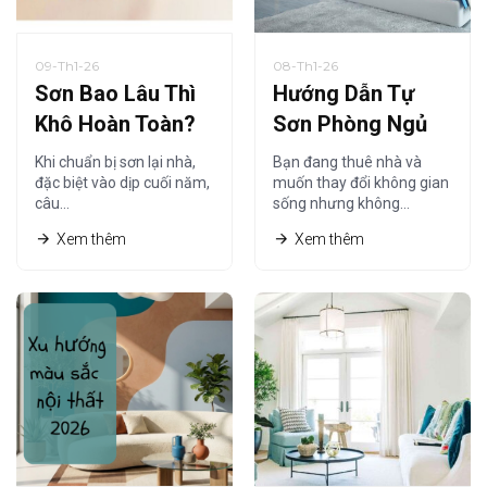
09-Th1-26
08-Th1-26
Sơn Bao Lâu Thì
Hướng Dẫn Tự
Khô Hoàn Toàn?
Sơn Phòng Ngủ
Thời Gian Khô
Tiết Kiệm Cho
Khi chuẩn bị sơn lại nhà,
Bạn đang thuê nhà và
Sơn Nội Thất Chi
Người Thuê Nhà
đặc biệt vào dịp cuối năm,
muốn thay đổi không gian
câu…
sống nhưng không…
Tiết Nhất
Xem thêm
Xem thêm