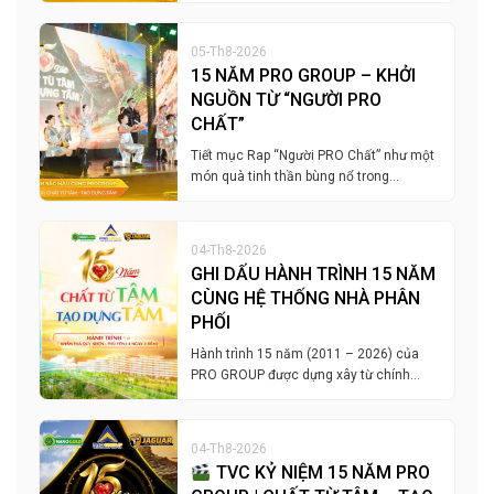
05-Th8-2026
15 NĂM PRO GROUP – KHỞI
NGUỒN TỪ “NGƯỜI PRO
CHẤT”
Tiết mục Rap “Người PRO Chất” như một
món quà tinh thần bùng nổ trong…
04-Th8-2026
GHI DẤU HÀNH TRÌNH 15 NĂM
CÙNG HỆ THỐNG NHÀ PHÂN
PHỐI
Hành trình 15 năm (2011 – 2026) của
PRO GROUP được dựng xây từ chính…
04-Th8-2026
TVC KỶ NIỆM 15 NĂM PRO