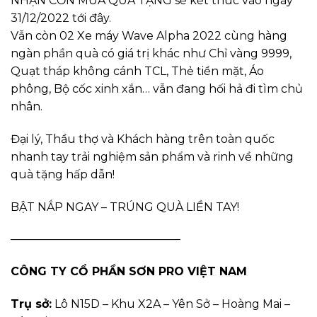
NHẬN CƠN MƯA QUÀ TẶNG sẽ kết thúc vào ngày
31/12/2022 tới đây.
Vẫn còn 02 Xe máy Wave Alpha 2022 cùng hàng
ngàn phần quà có giá trị khác như Chỉ vàng 9999,
Quạt tháp không cánh TCL, Thẻ tiền mặt, Áo
phông, Bộ cốc xinh xắn… vẫn đang hối hả đi tìm chủ
nhân.
Đại lý, Thầu thợ và Khách hàng trên toàn quốc
nhanh tay trải nghiệm sản phẩm và rinh về những
quà tặng hấp dẫn!
BẬT NẮP NGAY – TRÚNG QUÀ LIỀN TAY!
———————————————
CÔNG TY CỔ PHẦN SƠN PRO VIỆT NAM
Trụ sở:
Lô N15D – Khu X2A – Yên Sở – Hoàng Mai –