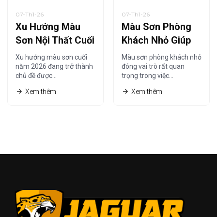
07-Th1-26
07-Th1-26
Xu Hướng Màu
Màu Sơn Phòng
Sơn Nội Thất Cuối
Khách Nhỏ Giúp
Năm 2026 Được
Không Gian Trông
Xu hướng màu sơn cuối
Màu sơn phòng khách nhỏ
Ưa Chuộng Nhất
Rộng Hơn Năm
năm 2026 đang trở thành
đóng vai trò rất quan
chủ đề được…
trọng trong việc…
2026
Xem thêm
Xem thêm