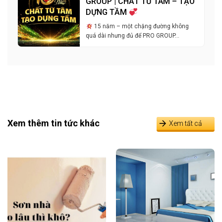
GROUP | CHẤT TỪ TÂM – TẠO
DỰNG TẦM
15 năm – một chặng đường không
quá dài nhưng đủ để PRO GROUP…
Xem thêm tin tức khác
Xem tất cả