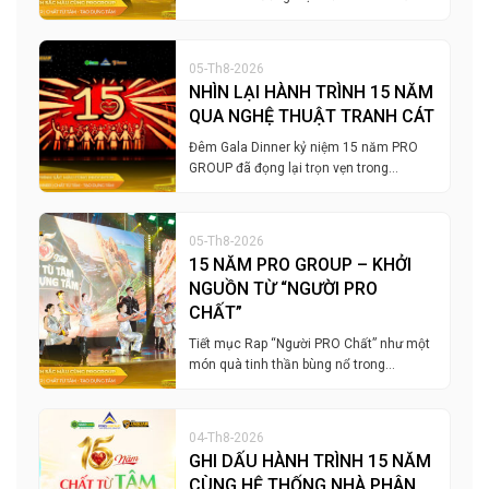
05-Th8-2026
NHÌN LẠI HÀNH TRÌNH 15 NĂM
QUA NGHỆ THUẬT TRANH CÁT
Đêm Gala Dinner kỷ niệm 15 năm PRO
GROUP đã đọng lại trọn vẹn trong…
05-Th8-2026
15 NĂM PRO GROUP – KHỞI
NGUỒN TỪ “NGƯỜI PRO
CHẤT”
Tiết mục Rap “Người PRO Chất” như một
món quà tinh thần bùng nổ trong…
04-Th8-2026
GHI DẤU HÀNH TRÌNH 15 NĂM
CÙNG HỆ THỐNG NHÀ PHÂN