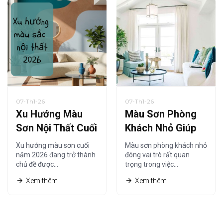
07-Th1-26
07-Th1-26
Xu Hướng Màu
Màu Sơn Phòng
Sơn Nội Thất Cuối
Khách Nhỏ Giúp
Năm 2026 Được
Không Gian Trông
Xu hướng màu sơn cuối
Màu sơn phòng khách nhỏ
Ưa Chuộng Nhất
Rộng Hơn Năm
năm 2026 đang trở thành
đóng vai trò rất quan
chủ đề được…
trọng trong việc…
2026
Xem thêm
Xem thêm