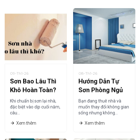
09-Th1-26
08-Th1-26
Sơn Bao Lâu Thì
Hướng Dẫn Tự
Khô Hoàn Toàn?
Sơn Phòng Ngủ
Thời Gian Khô
Tiết Kiệm Cho
Khi chuẩn bị sơn lại nhà,
Bạn đang thuê nhà và
Sơn Nội Thất Chi
Người Thuê Nhà
đặc biệt vào dịp cuối năm,
muốn thay đổi không gian
câu…
sống nhưng không…
Tiết Nhất
Xem thêm
Xem thêm