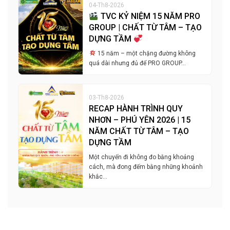
04-Th8-2026
TVC KỶ NIỆM 15 NĂM PRO
GROUP | CHẤT TỪ TÂM – TẠO
DỰNG TẦM
15 năm – một chặng đường không
quá dài nhưng đủ để PRO GROUP…
03-Th8-2026
RECAP HÀNH TRÌNH QUY
NHƠN – PHÚ YÊN 2026 | 15
NĂM CHẤT TỪ TÂM – TẠO
DỰNG TẦM
Một chuyến đi không đo bằng khoảng
cách, mà đong đếm bằng những khoảnh
khắc…