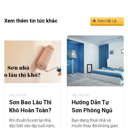
Xem thêm tin tức khác
Xem tất cả
09-Th1-26
08-Th1-26
Sơn Bao Lâu Thì
Hướng Dẫn Tự
Khô Hoàn Toàn?
Sơn Phòng Ngủ
Thời Gian Khô
Tiết Kiệm Cho
Khi chuẩn bị sơn lại nhà,
Bạn đang thuê nhà và
Sơn Nội Thất Chi
Người Thuê Nhà
đặc biệt vào dịp cuối năm,
muốn thay đổi không gian