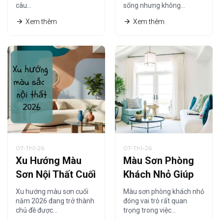
câu…
sống nhưng không…
Tiết Nhất
Xem thêm
Xem thêm
07-Th1-26
07-Th1-26
Xu Hướng Màu
Màu Sơn Phòng
Sơn Nội Thất Cuối
Khách Nhỏ Giúp
Năm 2026 Được
Không Gian Trông
Xu hướng màu sơn cuối
Màu sơn phòng khách nhỏ
Ưa Chuộng Nhất
Rộng Hơn Năm
năm 2026 đang trở thành
đóng vai trò rất quan
chủ đề được…
trọng trong việc…
2026