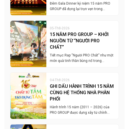
Đêm Gala Dinner kỷ niệm 15 năm PRO
GROUP đã đọng lại trọn vẹn trong…
05-Th8-2026
15 NĂM PRO GROUP – KHỞI
NGUỒN TỪ “NGƯỜI PRO
CHẤT”
Tiết mục Rap “Người PRO Chất” như một
món quà tinh thần bùng nổ trong…
04-Th8-2026
GHI DẤU HÀNH TRÌNH 15 NĂM
CÙNG HỆ THỐNG NHÀ PHÂN
PHỐI
Hành trình 15 năm (2011 – 2026) của
PRO GROUP được dựng xây từ chính…