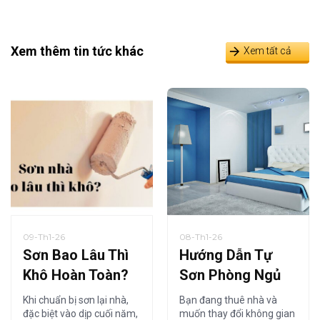
Xem thêm tin tức khác
Xem tất cả
09-Th1-26
08-Th1-26
Sơn Bao Lâu Thì
Hướng Dẫn Tự
Khô Hoàn Toàn?
Sơn Phòng Ngủ
Thời Gian Khô
Tiết Kiệm Cho
Khi chuẩn bị sơn lại nhà,
Bạn đang thuê nhà và
Sơn Nội Thất Chi
Người Thuê Nhà
đặc biệt vào dịp cuối năm,
muốn thay đổi không gian