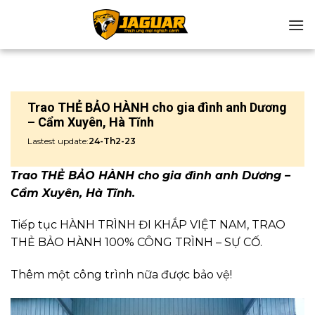
Chuyển
đến
nội
dung
Trao THẺ BẢO HÀNH cho gia đình anh Dương
– Cẩm Xuyên, Hà Tĩnh
Lastest update:
24-Th2-23
Trao THẺ BẢO HÀNH cho gia đình anh Dương –
Cẩm Xuyên, Hà Tĩnh.
Tiếp tục HÀNH TRÌNH ĐI KHẮP VIỆT NAM, TRAO
THẺ BẢO HÀNH 100% CÔNG TRÌNH – SỰ CỐ.
Thêm một công trình nữa được bảo vệ!