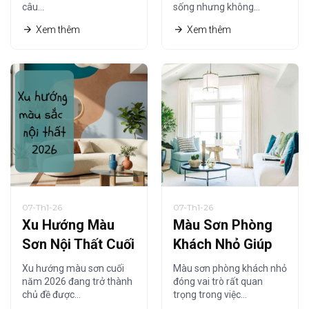
câu…
sống nhưng không…
Tiết Nhất
Xem thêm
Xem thêm
07-Th1-26
07-Th1-26
Xu Hướng Màu
Màu Sơn Phòng
Sơn Nội Thất Cuối
Khách Nhỏ Giúp
Năm 2026 Được
Không Gian Trông
Xu hướng màu sơn cuối
Màu sơn phòng khách nhỏ
Ưa Chuộng Nhất
Rộng Hơn Năm
năm 2026 đang trở thành
đóng vai trò rất quan
chủ đề được…
trọng trong việc…
2026