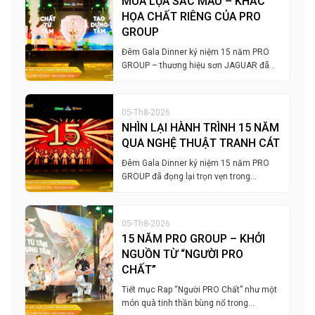
MÚA LỤA SẮC MÀU – KHẮC
HỌA CHẤT RIÊNG CỦA PRO
GROUP
Đêm Gala Dinner kỷ niệm 15 năm PRO
GROUP – thương hiệu sơn JAGUAR đã…
05-Th8-2026
NHÌN LẠI HÀNH TRÌNH 15 NĂM
QUA NGHỆ THUẬT TRANH CÁT
Đêm Gala Dinner kỷ niệm 15 năm PRO
GROUP đã đọng lại trọn vẹn trong…
05-Th8-2026
15 NĂM PRO GROUP – KHỞI
NGUỒN TỪ “NGƯỜI PRO
CHẤT”
Tiết mục Rap “Người PRO Chất” như một
món quà tinh thần bùng nổ trong…