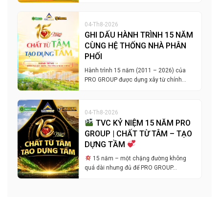
04-Th8-2026
GHI DẤU HÀNH TRÌNH 15 NĂM
CÙNG HỆ THỐNG NHÀ PHÂN
PHỐI
Hành trình 15 năm (2011 – 2026) của
PRO GROUP được dựng xây từ chính…
04-Th8-2026
TVC KỶ NIỆM 15 NĂM PRO
GROUP | CHẤT TỪ TÂM – TẠO
DỰNG TẦM
15 năm – một chặng đường không
quá dài nhưng đủ để PRO GROUP…