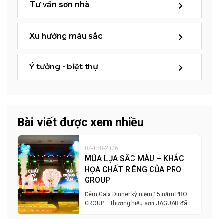
Tư vấn sơn nhà
Xu hướng màu sắc
Ý tưởng - biệt thự
Bài viết được xem nhiều
07-Th8-2026
MÚA LỤA SẮC MÀU – KHẮC
HỌA CHẤT RIÊNG CỦA PRO
GROUP
Đêm Gala Dinner kỷ niệm 15 năm PRO
GROUP – thương hiệu sơn JAGUAR đã…