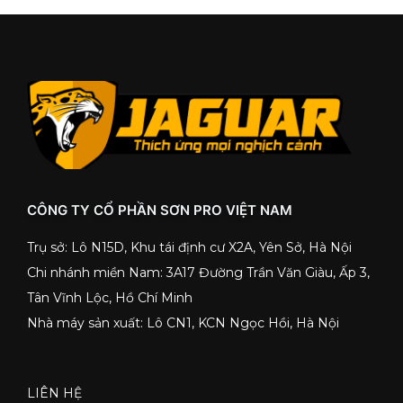
CÔNG TY CỔ PHẦN SƠN PRO VIỆT NAM
Trụ sở: Lô N15D, Khu tái định cư X2A, Yên Sở, Hà Nội
Chi nhánh miền Nam: 3A17 Đường Trần Văn Giàu, Ấp 3,
Tân Vĩnh Lộc, Hồ Chí Minh
Nhà máy sản xuất: Lô CN1, KCN Ngọc Hồi, Hà Nội
LIÊN HỆ