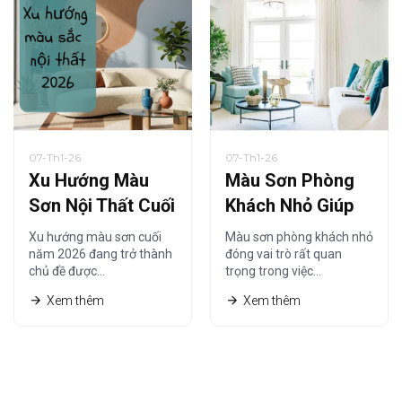
07-Th1-26
07-Th1-26
Xu Hướng Màu
Màu Sơn Phòng
Sơn Nội Thất Cuối
Khách Nhỏ Giúp
Năm 2026 Được
Không Gian Trông
Xu hướng màu sơn cuối
Màu sơn phòng khách nhỏ
Ưa Chuộng Nhất
Rộng Hơn Năm
năm 2026 đang trở thành
đóng vai trò rất quan
chủ đề được…
trọng trong việc…
2026
Xem thêm
Xem thêm