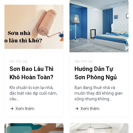
09-Th1-26
08-Th1-26
Sơn Bao Lâu Thì
Hướng Dẫn Tự
Khô Hoàn Toàn?
Sơn Phòng Ngủ
Thời Gian Khô
Tiết Kiệm Cho
Khi chuẩn bị sơn lại nhà,
Bạn đang thuê nhà và
Sơn Nội Thất Chi
Người Thuê Nhà
đặc biệt vào dịp cuối năm,
muốn thay đổi không gian
câu…
sống nhưng không…
Tiết Nhất
Xem thêm
Xem thêm