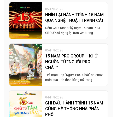
05-Th8-2026
NHÌN LẠI HÀNH TRÌNH 15 NĂM
QUA NGHỆ THUẬT TRANH CÁT
Đêm Gala Dinner kỷ niệm 15 năm PRO
GROUP đã đọng lại trọn vẹn trong…
05-Th8-2026
15 NĂM PRO GROUP – KHỞI
NGUỒN TỪ “NGƯỜI PRO
CHẤT”
Tiết mục Rap “Người PRO Chất” như một
món quà tinh thần bùng nổ trong…
04-Th8-2026
GHI DẤU HÀNH TRÌNH 15 NĂM
CÙNG HỆ THỐNG NHÀ PHÂN
PHỐI