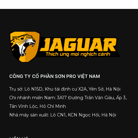
CÔNG TY CỔ PHẦN SƠN PRO VIỆT NAM
Trụ sở: Lô N15D, Khu tái định cư X2A, Yên Sở, Hà Nội
Chi nhánh miền Nam: 3A17 Đường Trần Văn Giàu, Ấp 3,
Tân Vĩnh Lộc, Hồ Chí Minh
Nhà máy sản xuất: Lô CN1, KCN Ngọc Hồi, Hà Nội