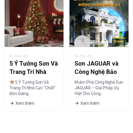
13-Th12-25
15-Th3-25
5 Ý Tưởng Sơn Và
Sơn JAGUAR và
Trang Trí Nhà
Công Nghệ Bảo
Cực “Chất” Đón
Vệ – Giải Pháp Tối
5 Ý Tưởng Sơn Và
Khám Phá Công Nghệ Sơn
Giáng Sinh Ấm Áp
Ưu
Trang Trí Nhà Cực “Chất”
JAGUAR – Giải Pháp Ưu
Đón Giáng…
Việt Cho Công…
Xem thêm
Xem thêm