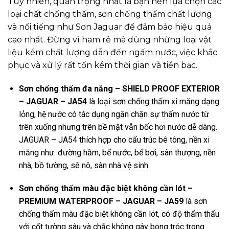
Tuy nhiên, quan trọng nhất là bạn nên lựa chọn các
loại chất chống thấm, sơn chống thấm chất lượng
và nổi tiếng như Sơn Jaguar để đảm bảo hiệu quả
cao nhất. Đừng vì ham rẻ mà dùng những loại vật
liệu kém chất lượng dẫn đến ngấm nước, việc khắc
phục và xử lý rất tốn kém thời gian và tiền bạc.
Sơn chống thấm đa năng – SHIELD PROOF EXTERIOR
– JAGUAR – JA54
là loại sơn chống thấm xi măng dạng
lỏng, hệ nước có tác dụng ngăn chặn sự thấm nước từ
trên xuống nhưng trên bề mặt vẫn bốc hơi nước dễ dàng.
JAGUAR – JA54 thích hợp cho cấu trúc bê tông, nền xi
măng như: đường hầm, bể nước, bể bơi, sân thượng, nền
nhà, bồ tường, sê nô, sàn nhà vệ sinh
Sơn chống thấm màu đặc biệt không cần lót –
PREMIUM WATERPROOF – JAGUAR – JA59
là sơn
chống thấm màu đặc biệt không cần lót, có độ thẩm thấu
với cốt tường sâu và chắc không gây bong tróc trong