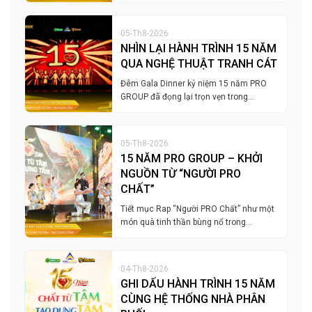
05-Th8-2026
NHÌN LẠI HÀNH TRÌNH 15 NĂM
QUA NGHỆ THUẬT TRANH CÁT
Đêm Gala Dinner kỷ niệm 15 năm PRO
GROUP đã đọng lại trọn vẹn trong…
05-Th8-2026
15 NĂM PRO GROUP – KHỞI
NGUỒN TỪ “NGƯỜI PRO
CHẤT”
Tiết mục Rap “Người PRO Chất” như một
món quà tinh thần bùng nổ trong…
04-Th8-2026
GHI DẤU HÀNH TRÌNH 15 NĂM
CÙNG HỆ THỐNG NHÀ PHÂN