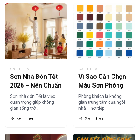
04-Th1-26
03-Th1-26
Sơn Nhà Đón Tết
Vì Sao Cần Chọn
2026 – Nên Chuẩn
Màu Sơn Phòng
Bị Từ Khi Nào Là
Khách Phù Hợp
Sơn nhà đón Tết là việc
Phòng khách là không
Hợp Lý?
Năm 2026?
quan trọng giúp không
gian trung tâm của ngôi
gian sống trở…
nhà – nơi tiếp…
Xem thêm
Xem thêm