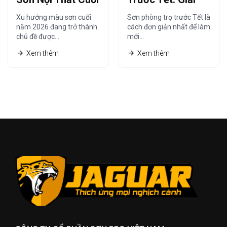
Năm 2026 Được
Pháp Nhanh –
Xu hướng màu sơn cuối
Sơn phòng trọ trước Tết là
Ưa Chuộng Nhất
Gọn – Tiết Kiệm
năm 2026 đang trở thành
cách đơn giản nhất để làm
chủ đề được…
mới…
Xem thêm
Xem thêm