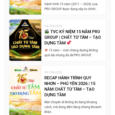
Hành trình 15 năm (2011 – 2026) của
PRO GROUP được dựng xây từ chính…
04-Th8-2026
TVC KỶ NIỆM 15 NĂM PRO
GROUP | CHẤT TỪ TÂM – TẠO
DỰNG TẦM
15 năm – một chặng đường không
quá dài nhưng đủ để PRO GROUP…
03-Th8-2026
RECAP HÀNH TRÌNH QUY
NHƠN – PHÚ YÊN 2026 | 15
NĂM CHẤT TỪ TÂM – TẠO
DỰNG TẦM
Một chuyến đi không đo bằng khoảng
cách, mà đong đếm bằng những khoảnh
khắc…