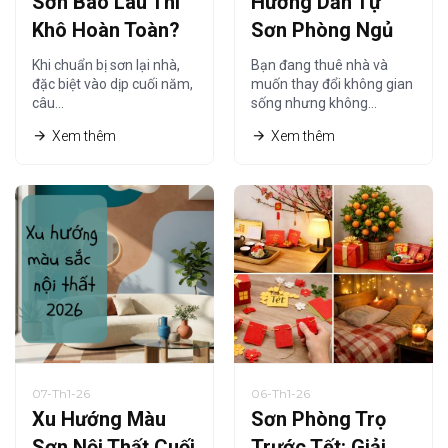
Sơn Bao Lâu Thì
Hướng Dẫn Tự
Khô Hoàn Toàn?
Sơn Phòng Ngủ
Thời Gian Khô
Tiết Kiệm Cho
Khi chuẩn bị sơn lại nhà,
Bạn đang thuê nhà và
Sơn Nội Thất Chi
Người Thuê Nhà
đặc biệt vào dịp cuối năm,
muốn thay đổi không gian
câu…
sống nhưng không…
Tiết Nhất
Xem thêm
Xem thêm
07-Th1-26
06-Th1-26
Xu Hướng Màu
Sơn Phòng Trọ
Sơn Nội Thất Cuối
Trước Tết: Giải