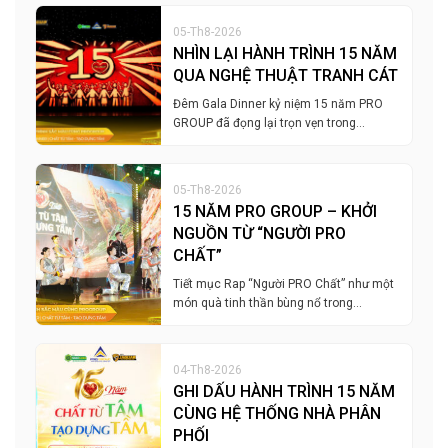
05-Th8-2026
NHÌN LẠI HÀNH TRÌNH 15 NĂM
QUA NGHỆ THUẬT TRANH CÁT
Đêm Gala Dinner kỷ niệm 15 năm PRO
GROUP đã đọng lại trọn vẹn trong…
05-Th8-2026
15 NĂM PRO GROUP – KHỞI
NGUỒN TỪ “NGƯỜI PRO
CHẤT”
Tiết mục Rap “Người PRO Chất” như một
món quà tinh thần bùng nổ trong…
04-Th8-2026
GHI DẤU HÀNH TRÌNH 15 NĂM
CÙNG HỆ THỐNG NHÀ PHÂN
PHỐI