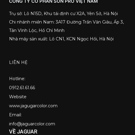
CÔNG TY CỔ PHẦN SƠN PRO VIỆT NAM
Trụ sở: Lô N15D, Khu tái định cư X2A, Yên Sở, Hà Nội
Chi nhánh miền Nam: 3A17 Đường Trần Văn Giàu, Ấp 3,
Tân Vĩnh Lộc, Hồ Chí Minh
Nhà máy sản xuất: Lô CN1, KCN Ngọc Hồi, Hà Nội
LIÊN HỆ
Hotline:
0912.61.61.66
Website
www.jagugarcolor.com
Email:
info@jaguarcolor.com
VỀ JAGUAR